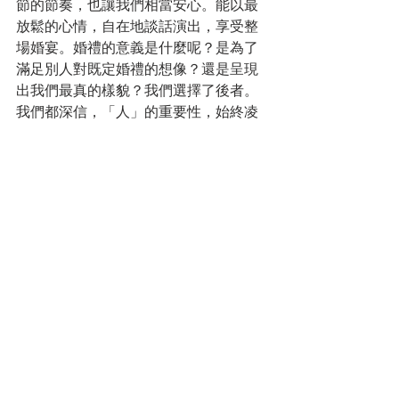
節的節奏，也讓我們相當安心。能以最
放鬆的心情，自在地談話演出，享受整
場婚宴。婚禮的意義是什麼呢？是為了
滿足別人對既定婚禮的想像？還是呈現
出我們最真的樣貌？我們選擇了後者。
我們都深信，「人」的重要性，始終凌
駕在「物」和「儀式」之上。很開心
Ruby Chen ・ 故事造境師
幫我們做到
了，給了我們這麼富有人味的婚禮。如
果你也想籌辦一場有故事的婚禮，
Ruby 
Chen ・ 故事造境師
就是那位可以實現你
夢想的最佳人選。
出處：
波蘭女孩x台灣男孩部落格
#婚禮
#異國婚禮
#波蘭女孩x台灣男孩
#
推薦文