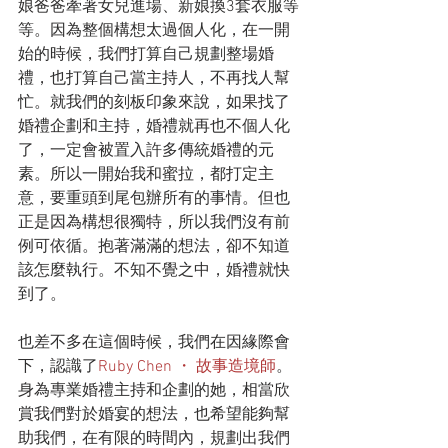
娘爸爸牽著女兒進場、新娘換3套衣服等
等。因為整個構想太過個人化，在一開
始的時候，我們打算自己規劃整場婚
禮，也打算自己當主持人，不再找人幫
忙。就我們的刻板印象來說，如果找了
婚禮企劃和主持，婚禮就再也不個人化
了，一定會被置入許多傳統婚禮的元
素。所以一開始我和蜜拉，都打定主
意，要重頭到尾包辦所有的事情。但也
正是因為構想很獨特，所以我們沒有前
例可依循。抱著滿滿的想法，卻不知道
該怎麼執行。不知不覺之中，婚禮就快
到了。
也差不多在這個時候，我們在因緣際會
下，認識了
Ruby Chen ・ 故事造境師
。
身為專業婚禮主持和企劃的她，相當欣
賞我們對於婚宴的想法，也希望能夠幫
助我們，在有限的時間內，規劃出我們