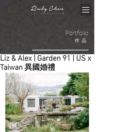
Portfolio
​作品
Liz & Alex | Garden 91 | US x
Taiwan 異國婚禮